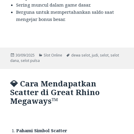
Sering muncul dalam game dasar.
Berguna untuk mempertahankan saldo saat
mengejar bonus besar.
Posted
Categories
Tags
30/09/2025
Slot Online
dewa selot
,
judi
,
selot
,
selot
on
dana
,
selot pulsa
💎 Cara Mendapatkan
Scatter di Great Rhino
Megaways™
Pahami Simbol Scatter