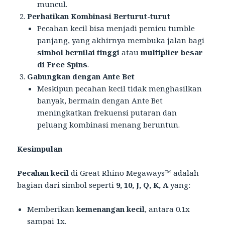
muncul.
Perhatikan Kombinasi Berturut-turut
Pecahan kecil bisa menjadi pemicu tumble
panjang, yang akhirnya membuka jalan bagi
simbol bernilai tinggi
atau
multiplier besar
di Free Spins
.
Gabungkan dengan Ante Bet
Meskipun pecahan kecil tidak menghasilkan
banyak, bermain dengan Ante Bet
meningkatkan frekuensi putaran dan
peluang kombinasi menang beruntun.
Kesimpulan
Pecahan kecil
di Great Rhino Megaways™ adalah
bagian dari simbol seperti
9, 10, J, Q, K, A
yang:
Memberikan
kemenangan kecil
, antara 0.1x
sampai 1x.