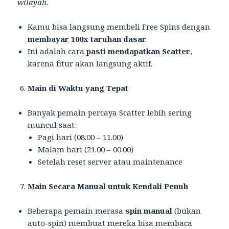
wilayah.
Kamu bisa langsung membeli Free Spins dengan
membayar 100x taruhan dasar
.
Ini adalah cara
pasti mendapatkan Scatter
,
karena fitur akan langsung aktif.
Main di Waktu yang Tepat
Banyak pemain percaya Scatter lebih sering
muncul saat:
Pagi hari (08.00 – 11.00)
Malam hari (21.00 – 00.00)
Setelah reset server atau maintenance
Main Secara Manual untuk Kendali Penuh
Beberapa pemain merasa
spin manual
(bukan
auto-spin) membuat mereka bisa membaca