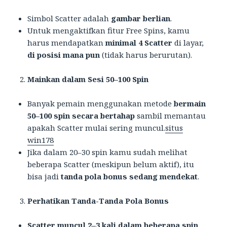
Simbol Scatter adalah
gambar berlian
.
Untuk mengaktifkan fitur Free Spins, kamu
harus mendapatkan
minimal 4 Scatter
di layar,
di posisi mana pun
(tidak harus berurutan).
Mainkan dalam Sesi 50–100 Spin
Banyak pemain menggunakan metode
bermain
50–100 spin secara bertahap
sambil memantau
apakah Scatter mulai sering muncul.
situs
win178
Jika dalam 20–30 spin kamu sudah melihat
beberapa Scatter (meskipun belum aktif), itu
bisa jadi
tanda pola bonus sedang mendekat
.
Perhatikan Tanda-Tanda Pola Bonus
Scatter muncul 2–3 kali dalam beberapa spin