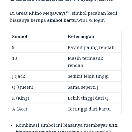
Di Great Rhino Megaways™, simbol pecahan kecil
biasanya berupa
simbol kartu
:
win178 login
Simbol
Keterangan
9
Payout paling rendah
10
Masih termasuk
rendah
J (Jack)
Sedikit lebih tinggi
Q (Queen)
Sama seperti J
K (King)
Lebih tinggi dari Q
A (Ace)
Tertinggi dari kartu
Kombinasi simbol ini biasanya membayar
0.1x