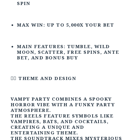
SPIN
MAX WIN
: UP TO 5,000X YOUR BET
MAIN FEATURES
: TUMBLE, WILD
MOON, SCATTER, FREE SPINS, ANTE
BET, AND BONUS BUY
🧛‍♂️ THEME AND DESIGN
VAMPY PARTY COMBINES A SPOOKY
HORROR VIBE WITH A FUNKY PARTY
ATMOSPHERE.
THE REELS FEATURE SYMBOLS LIKE
VAMPIRES, BATS, AND COCKTAILS,
CREATING A UNIQUE AND
ENTERTAINING THEME.
THE SOUNDTRACK MIXES MYSTERIOUS