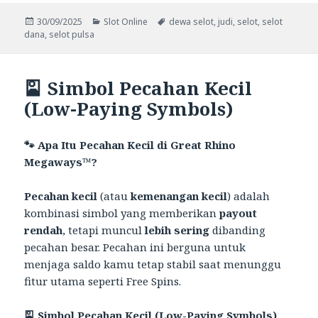
Posted
Categories
Tags
30/09/2025
Slot Online
dewa selot
,
judi
,
selot
,
selot
on
dana
,
selot pulsa
🎴 Simbol Pecahan Kecil
(Low-Paying Symbols)
🐾
Apa Itu Pecahan Kecil di Great Rhino
Megaways™?
Pecahan kecil
(atau
kemenangan kecil
) adalah
kombinasi simbol yang memberikan
payout
rendah
, tetapi muncul
lebih sering
dibanding
pecahan besar. Pecahan ini berguna untuk
menjaga saldo kamu tetap stabil saat menunggu
fitur utama seperti Free Spins.
🎴 Simbol Pecahan Kecil (Low-Paying Symbols)