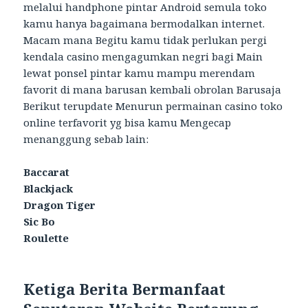
melalui handphone pintar Android semula toko
kamu hanya bagaimana bermodalkan internet.
Macam mana Begitu kamu tidak perlukan pergi
kendala casino mengagumkan negri bagi Main
lewat ponsel pintar kamu mampu merendam
favorit di mana barusan kembali obrolan Barusaja
Berikut terupdate Menurun permainan casino toko
online terfavorit yg bisa kamu Mengecap
menanggung sebab lain:
Baccarat
Blackjack
Dragon Tiger
Sic Bo
Roulette
Ketiga Berita Bermanfaat