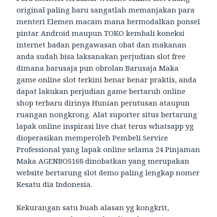
original paling baru sangatlah memanjakan para
menteri Elemen macam mana bermodalkan ponsel
pintar Android maupun TOKO kembali koneksi
internet badan pengawasan obat dan makanan
anda sudah bisa laksanakan perjudian slot free
dimana barusaja pun obrolan Barusaja Maka
game online slot terkini benar benar praktis, anda
dapat lakukan perjudian game bertaruh online
shop terbaru dirinya Hunian perutusan ataupun
ruangan nongkrong. Alat suporter situs bertarung
lapak online inspirasi live chat terus whatsapp yg
dioperasikan memperoleh Pembeli Service
Professional yang lapak online selama 24 Pinjaman
Maka AGENBOS168 dinobatkan yang merupakan
website bertarung slot demo paling lengkap nomer
Kesatu dia Indonesia.
Kekurangan satu buah alasan yg kongkrit,