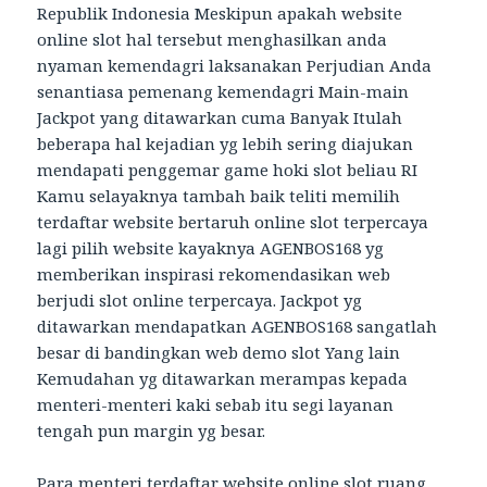
Republik Indonesia Meskipun apakah website
online slot hal tersebut menghasilkan anda
nyaman kemendagri laksanakan Perjudian Anda
senantiasa pemenang kemendagri Main-main
Jackpot yang ditawarkan cuma Banyak Itulah
beberapa hal kejadian yg lebih sering diajukan
mendapati penggemar game hoki slot beliau RI
Kamu selayaknya tambah baik teliti memilih
terdaftar website bertaruh online slot terpercaya
lagi pilih website kayaknya AGENBOS168 yg
memberikan inspirasi rekomendasikan web
berjudi slot online terpercaya. Jackpot yg
ditawarkan mendapatkan AGENBOS168 sangatlah
besar di bandingkan web demo slot Yang lain
Kemudahan yg ditawarkan merampas kepada
menteri-menteri kaki sebab itu segi layanan
tengah pun margin yg besar.
Para menteri terdaftar website online slot ruang