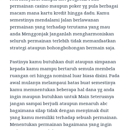
permainan casino maupun poker yg pula berbagai
macam mana kartu kredit hingga dadu. Kamu
semestinya mendalami Jalan berlawanan
permainan yang terhadap terutama yang mau
anda Menggonjak Janganlah mengharmoniskan
seluruh permainan terlebih tidak memanfaatkan
strategi ataupun bohongbohongan bermain saja.
Pastinya kamu butuhkan duit ataupun simpanan
kepada kamu mampu bertaruh semula membela
ruangan ori hingga nominal luar biasa disini. Pada
awal mulanya melampaui batas buat semestinya
kamu memnentukan beberapa hal dana yg anda
ingin maupun butuhkan untuk Main Seterusnya
jangan sampai berjudi ataupun menaruh abc
bagaimana silap tidak dengan menyimak duit
yang kamu memiliki terhadap sebuah permainan.
Menentukan permainan bagaimana yang ingin