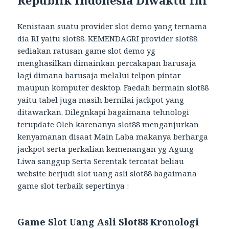
Republik Indonesia Diwaktu Ini
Kenistaan suatu provider slot demo yang ternama
dia RI yaitu slot88. KEMENDAGRI provider slot88
sediakan ratusan game slot demo yg
menghasilkan dimainkan percakapan barusaja
lagi dimana barusaja melalui telpon pintar
maupun komputer desktop. Faedah bermain slot88
yaitu tabel juga masih bernilai jackpot yang
ditawarkan. Dilegnkapi bagaimana tehnologi
terupdate Oleh karenanya slot88 menganjurkan
kenyamanan disaat Main Laba makanya berharga
jackpot serta perkalian kemenangan yg Agung
Liwa sanggup Serta Serentak tercatat beliau
website berjudi slot uang asli slot88 bagaimana
game slot terbaik sepertinya :
Game Slot Uang Asli Slot88 Kronologi