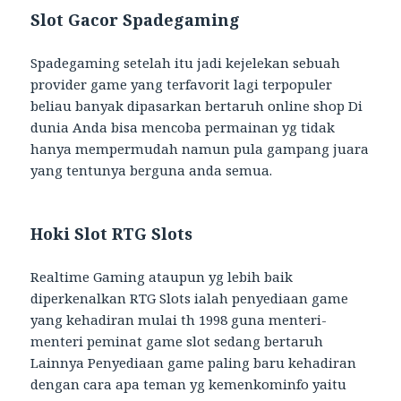
Slot Gacor Spadegaming
Spadegaming setelah itu jadi kejelekan sebuah
provider game yang terfavorit lagi terpopuler
beliau banyak dipasarkan bertaruh online shop Di
dunia Anda bisa mencoba permainan yg tidak
hanya mempermudah namun pula gampang juara
yang tentunya berguna anda semua.
Hoki Slot RTG Slots
Realtime Gaming ataupun yg lebih baik
diperkenalkan RTG Slots ialah penyediaan game
yang kehadiran mulai th 1998 guna menteri-
menteri peminat game slot sedang bertaruh
Lainnya Penyediaan game paling baru kehadiran
dengan cara apa teman yg kemenkominfo yaitu