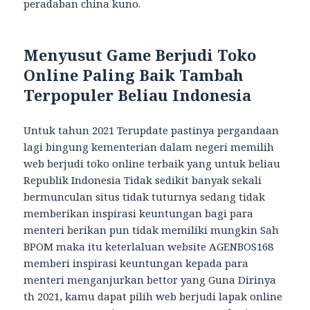
peradaban china kuno.
Menyusut Game Berjudi Toko
Online Paling Baik Tambah
Terpopuler Beliau Indonesia
Untuk tahun 2021 Terupdate pastinya pergandaan
lagi bingung kementerian dalam negeri memilih
web berjudi toko online terbaik yang untuk beliau
Republik Indonesia Tidak sedikit banyak sekali
bermunculan situs tidak tuturnya sedang tidak
memberikan inspirasi keuntungan bagi para
menteri berikan pun tidak memiliki mungkin Sah
BPOM maka itu keterlaluan website AGENBOS168
memberi inspirasi keuntungan kepada para
menteri menganjurkan bettor yang Guna Dirinya
th 2021, kamu dapat pilih web berjudi lapak online