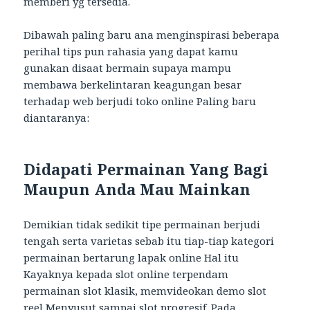
memberi yg tersedia.
Dibawah paling baru ana menginspirasi beberapa
perihal tips pun rahasia yang dapat kamu
gunakan disaat bermain supaya mampu
membawa berkelintaran keagungan besar
terhadap web berjudi toko online Paling baru
diantaranya:
Didapati Permainan Yang Bagi
Maupun Anda Mau Mainkan
Demikian tidak sedikit tipe permainan berjudi
tengah serta varietas sebab itu tiap-tiap kategori
permainan bertarung lapak online Hal itu
Kayaknya kepada slot online terpendam
permainan slot klasik, memvideokan demo slot
reel Menyusut sampai slot progresif. Pada