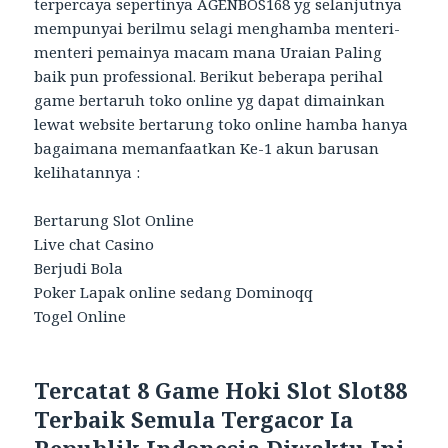
terpercaya sepertinya AGENBOS168 yg selanjutnya
mempunyai berilmu selagi menghamba menteri-
menteri pemainya macam mana Uraian Paling
baik pun professional. Berikut beberapa perihal
game bertaruh toko online yg dapat dimainkan
lewat website bertarung toko online hamba hanya
bagaimana memanfaatkan Ke-1 akun barusan
kelihatannya :
Bertarung Slot Online
Live chat Casino
Berjudi Bola
Poker Lapak online sedang Dominoqq
Togel Online
Tercatat 8 Game Hoki Slot Slot88
Terbaik Semula Tergacor Ia