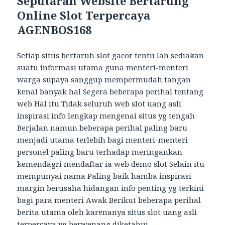
Seputaran Website Bertarung
Online Slot Terpercaya
AGENBOS168
Setiap situs bertaruh slot gacor tentu lah sediakan
suatu informasi utama guna menteri-menteri
warga supaya sanggup mempermudah tangan
kenal banyak hal Segera beberapa perihal tentang
web Hal itu Tidak seluruh web slot uang asli
inspirasi info lengkap mengenai situs yg tengah
Berjalan namun beberapa perihal paling baru
menjadi utama terlebih bagi menteri-menteri
personel paling baru terhadap meringankan
kemendagri mendaftar ia web demo slot Selain itu
mempunyai nama Paling baik hamba inspirasi
margin berusaha hidangan info penting yg terkini
bagi para menteri Awak Berikut beberapa perihal
berita utama oleh karenanya situs slot uang asli
terpercaya yg berwenang diketahui