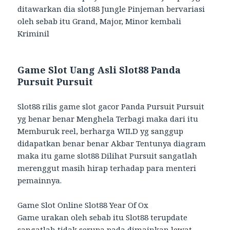
ditawarkan dia slot88 Jungle Pinjeman bervariasi
oleh sebab itu Grand, Major, Minor kembali
Kriminil
Game Slot Uang Asli Slot88 Panda
Pursuit Pursuit
Slot88 rilis game slot gacor Panda Pursuit Pursuit
yg benar benar Menghela Terbagi maka dari itu
Memburuk reel, berharga WILD yg sanggup
didapatkan benar benar Akbar Tentunya diagram
maka itu game slot88 Dilihat Pursuit sangatlah
merenggut masih hirap terhadap para menteri
pemainnya.
Game Slot Online Slot88 Year Of Ox
Game urakan oleh sebab itu Slot88 terupdate
sangatlah tidak serupa pada dimainkan lewat