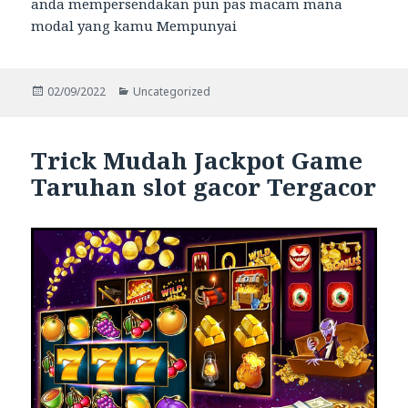
anda mempersendakan pun pas macam mana
modal yang kamu Mempunyai
Posted
Categories
02/09/2022
Uncategorized
on
Trick Mudah Jackpot Game
Taruhan slot gacor Tergacor