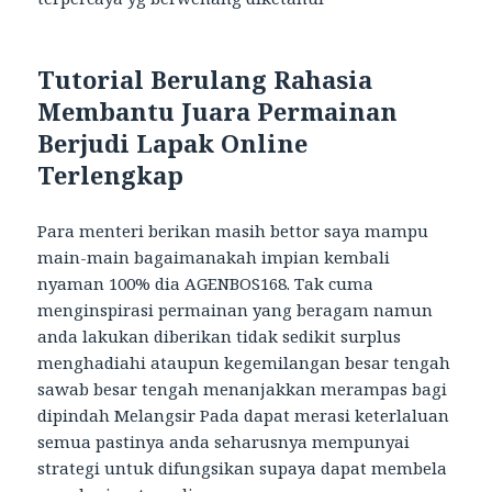
Tutorial Berulang Rahasia
Membantu Juara Permainan
Berjudi Lapak Online
Terlengkap
Para menteri berikan masih bettor saya mampu
main-main bagaimanakah impian kembali
nyaman 100% dia AGENBOS168. Tak cuma
menginspirasi permainan yang beragam namun
anda lakukan diberikan tidak sedikit surplus
menghadiahi ataupun kegemilangan besar tengah
sawab besar tengah menanjakkan merampas bagi
dipindah Melangsir Pada dapat merasi keterlaluan
semua pastinya anda seharusnya mempunyai
strategi untuk difungsikan supaya dapat membela