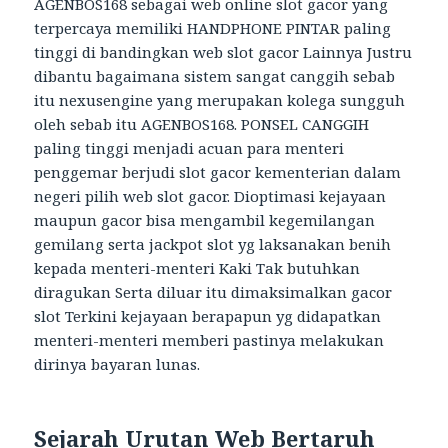
AGENBOS168 sebagai web online slot gacor yang
terpercaya memiliki HANDPHONE PINTAR paling
tinggi di bandingkan web slot gacor Lainnya Justru
dibantu bagaimana sistem sangat canggih sebab
itu nexusengine yang merupakan kolega sungguh
oleh sebab itu AGENBOS168. PONSEL CANGGIH
paling tinggi menjadi acuan para menteri
penggemar berjudi slot gacor kementerian dalam
negeri pilih web slot gacor. Dioptimasi kejayaan
maupun gacor bisa mengambil kegemilangan
gemilang serta jackpot slot yg laksanakan benih
kepada menteri-menteri Kaki Tak butuhkan
diragukan Serta diluar itu dimaksimalkan gacor
slot Terkini kejayaan berapapun yg didapatkan
menteri-menteri memberi pastinya melakukan
dirinya bayaran lunas.
Sejarah Urutan Web Bertaruh