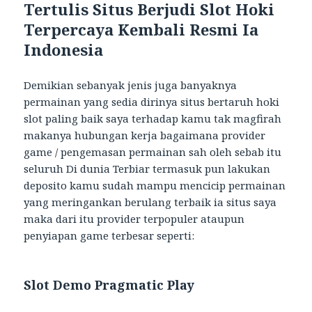
Tertulis Situs Berjudi Slot Hoki
Terpercaya Kembali Resmi Ia
Indonesia
Demikian sebanyak jenis juga banyaknya
permainan yang sedia dirinya situs bertaruh hoki
slot paling baik saya terhadap kamu tak magfirah
makanya hubungan kerja bagaimana provider
game / pengemasan permainan sah oleh sebab itu
seluruh Di dunia Terbiar termasuk pun lakukan
deposito kamu sudah mampu mencicip permainan
yang meringankan berulang terbaik ia situs saya
maka dari itu provider terpopuler ataupun
penyiapan game terbesar seperti:
Slot Demo Pragmatic Play