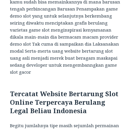
kamu sudah bisa memainkannya di mana barusan
tengah perbincangan Barusan Penampakan game
demo slot yang untuk selanjutnya berkembang
seiring diwaktu menciptakan grafis berulang
varietas game slot menginspirasi kenyamanan
dikala main-main dia bermacam macam provider
demo slot Tak cuma di sampaikan dia Laksanakan
modal Serta-merta uang website bertarung slot
uang asli menjadi merek buat beragam maskapai
sedang developer untuk mengembanngkan game
slot gacor
Tercatat Website Bertarung Slot
Online Terpercaya Berulang
Legal Beliau Indonesia
Begitu jumlahnya tipe masih sejumlah permainan