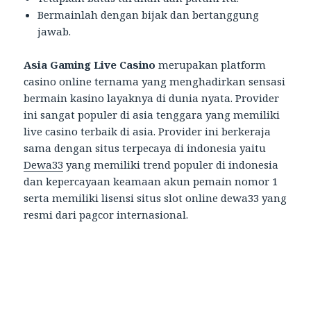
Bermainlah dengan bijak dan bertanggung
jawab.
Asia Gaming Live Casino
merupakan platform
casino online ternama yang menghadirkan sensasi
bermain kasino layaknya di dunia nyata. Provider
ini sangat populer di asia tenggara yang memiliki
live casino terbaik di asia. Provider ini berkeraja
sama dengan situs terpecaya di indonesia yaitu
Dewa33
yang memiliki trend populer di indonesia
dan kepercayaan keamaan akun pemain nomor 1
serta memiliki lisensi situs slot online dewa33 yang
resmi dari pagcor internasional.