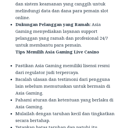
dan sistem keamanan yang canggih untuk
melindungi data dan dana para pemain slot
online.
Dukungan Pelanggan yang Ramah:
Asia
Gaming menyediakan layanan support
pelanggan yang ramah dan profesional 24/7
untuk membantu para pemain.
Tips Memilih Asia Gaming Live Casino
Pastikan Asia Gaming memiliki lisensi resmi
dari regulator judi terpercaya.
Bacalah ulasan dan testimoni dari pengguna
lain sebelum memutuskan untuk bermain di
Asia Gaming.
Pahami aturan dan ketentuan yang berlaku di
Asia Gaming.
Mulailah dengan taruhan kecil dan tingkatkan
secara bertahap.
Tetapkan batas taruhan dan patuhi itu.