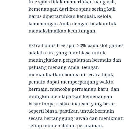
free spins tidak memerlukan uang asli,
kemenangan dari free spins sering kali
harus dipertaruhkan kembali. Kelola
kemenangan Anda dengan bijak untuk
memaksimalkan keuntungan.
Extra bonus free spin 20% pada slot games
adalah cara yang luar biasa untuk
meningkatkan pengalaman bermain dan
peluang menang Anda. Dengan
memanfaatkan bonus ini secara bijak,
pemain dapat memperpanjang waktu
bermain, mencoba permainan baru, dan
mungkin mendapatkan kemenangan
besar tanpa risiko finansial yang besar.
Seperti biasa, pastikan untuk bermain
secara bertanggung jawab dan menikmati
setiap momen dalam permainan.