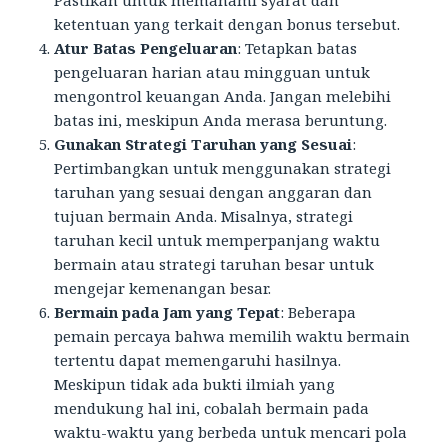
Pastikan untuk memahami syarat dan
ketentuan yang terkait dengan bonus tersebut.
Atur Batas Pengeluaran
: Tetapkan batas
pengeluaran harian atau mingguan untuk
mengontrol keuangan Anda. Jangan melebihi
batas ini, meskipun Anda merasa beruntung.
Gunakan Strategi Taruhan yang Sesuai
:
Pertimbangkan untuk menggunakan strategi
taruhan yang sesuai dengan anggaran dan
tujuan bermain Anda. Misalnya, strategi
taruhan kecil untuk memperpanjang waktu
bermain atau strategi taruhan besar untuk
mengejar kemenangan besar.
Bermain pada Jam yang Tepat
: Beberapa
pemain percaya bahwa memilih waktu bermain
tertentu dapat memengaruhi hasilnya.
Meskipun tidak ada bukti ilmiah yang
mendukung hal ini, cobalah bermain pada
waktu-waktu yang berbeda untuk mencari pola