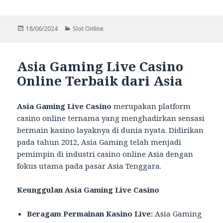
Posted
Categories
18/06/2024
Slot Online
on
Asia Gaming Live Casino
Online Terbaik dari Asia
Asia Gaming Live Casino
merupakan platform
casino online ternama yang menghadirkan sensasi
bermain kasino layaknya di dunia nyata. Didirikan
pada tahun 2012, Asia Gaming telah menjadi
pemimpin di industri casino online Asia dengan
fokus utama pada pasar Asia Tenggara.
Keunggulan Asia Gaming Live Casino
Beragam Permainan Kasino Live:
Asia Gaming