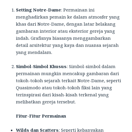
Setting Notre-Dame
: Permainan ini
menghadirkan pemain ke dalam atmosfer yang
khas dari Notre-Dame, dengan latar belakang
gambaran interior atau eksterior gereja yang
indah. Grafisnya biasanya menggambarkan
detail arsitektur yang kaya dan nuansa sejarah
yang mendalam.
Simbol-Simbol Khusus
: Simbol-simbol dalam
permainan mungkin mencakup gambaran dari
tokoh-tokoh sejarah terkait Notre-Dame, seperti
Quasimodo atau tokoh-tokoh fiksi lain yang
terinspirasi dari kisah-kisah terkenal yang
melibatkan gereja tersebut.
Fitur-Fitur Permainan
Wilds dan Scatters
: Seperti kebanyakan