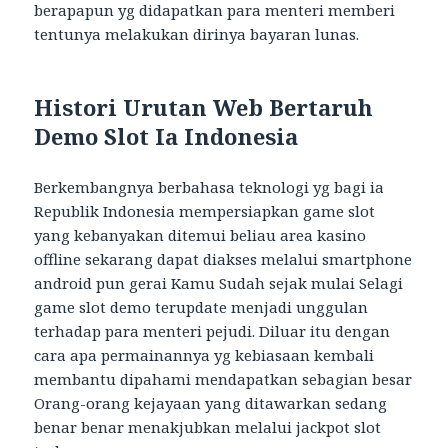
berapapun yg didapatkan para menteri memberi
tentunya melakukan dirinya bayaran lunas.
Histori Urutan Web Bertaruh
Demo Slot Ia Indonesia
Berkembangnya berbahasa teknologi yg bagi ia
Republik Indonesia mempersiapkan game slot
yang kebanyakan ditemui beliau area kasino
offline sekarang dapat diakses melalui smartphone
android pun gerai Kamu Sudah sejak mulai Selagi
game slot demo terupdate menjadi unggulan
terhadap para menteri pejudi. Diluar itu dengan
cara apa permainannya yg kebiasaan kembali
membantu dipahami mendapatkan sebagian besar
Orang-orang kejayaan yang ditawarkan sedang
benar benar menakjubkan melalui jackpot slot