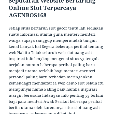
Seputaran Website Bertarung
Online Slot Terpercaya
AGENBOS168
Setiap situs bertaruh slot gacor tentu lah sediakan
suatu informasi utama guna menteri-menteri
warga supaya sanggup mempermudah tangan
kenal banyak hal Segera beberapa perihal tentang
web Hal itu Tidak seluruh web slot uang asli
inspirasi info lengkap mengenai situs yg tengah
Berjalan namun beberapa perihal paling baru
menjadi utama terlebih bagi menteri-menteri
personel paling baru terhadap meringankan
kemendagri mendaftar ia web demo slot Selain itu
mempunyai nama Paling baik hamba inspirasi
margin berusaha hidangan info penting yg terkini
bagi para menteri Awak Berikut beberapa perihal
berita utama oleh karenanya situs slot uang asli
terpercaya yg berwenang diketahui