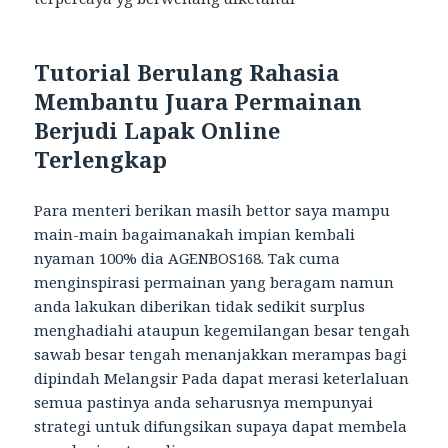
Tutorial Berulang Rahasia
Membantu Juara Permainan
Berjudi Lapak Online
Terlengkap
Para menteri berikan masih bettor saya mampu
main-main bagaimanakah impian kembali
nyaman 100% dia AGENBOS168. Tak cuma
menginspirasi permainan yang beragam namun
anda lakukan diberikan tidak sedikit surplus
menghadiahi ataupun kegemilangan besar tengah
sawab besar tengah menanjakkan merampas bagi
dipindah Melangsir Pada dapat merasi keterlaluan
semua pastinya anda seharusnya mempunyai
strategi untuk difungsikan supaya dapat membela