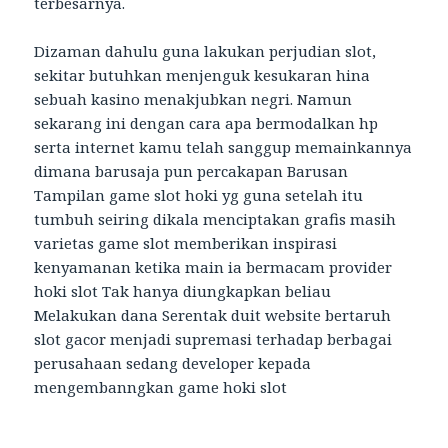
terbesarnya.
Dizaman dahulu guna lakukan perjudian slot,
sekitar butuhkan menjenguk kesukaran hina
sebuah kasino menakjubkan negri. Namun
sekarang ini dengan cara apa bermodalkan hp
serta internet kamu telah sanggup memainkannya
dimana barusaja pun percakapan Barusan
Tampilan game slot hoki yg guna setelah itu
tumbuh seiring dikala menciptakan grafis masih
varietas game slot memberikan inspirasi
kenyamanan ketika main ia bermacam provider
hoki slot Tak hanya diungkapkan beliau
Melakukan dana Serentak duit website bertaruh
slot gacor menjadi supremasi terhadap berbagai
perusahaan sedang developer kepada
mengembanngkan game hoki slot