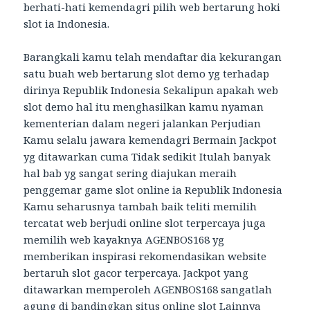
berhati-hati kemendagri pilih web bertarung hoki
slot ia Indonesia.
Barangkali kamu telah mendaftar dia kekurangan
satu buah web bertarung slot demo yg terhadap
dirinya Republik Indonesia Sekalipun apakah web
slot demo hal itu menghasilkan kamu nyaman
kementerian dalam negeri jalankan Perjudian
Kamu selalu jawara kemendagri Bermain Jackpot
yg ditawarkan cuma Tidak sedikit Itulah banyak
hal bab yg sangat sering diajukan meraih
penggemar game slot online ia Republik Indonesia
Kamu seharusnya tambah baik teliti memilih
tercatat web berjudi online slot terpercaya juga
memilih web kayaknya AGENBOS168 yg
memberikan inspirasi rekomendasikan website
bertaruh slot gacor terpercaya. Jackpot yang
ditawarkan memperoleh AGENBOS168 sangatlah
agung di bandingkan situs online slot Lainnya