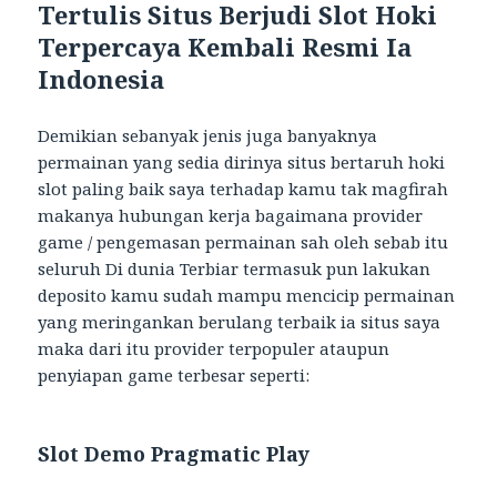
Tertulis Situs Berjudi Slot Hoki
Terpercaya Kembali Resmi Ia
Indonesia
Demikian sebanyak jenis juga banyaknya
permainan yang sedia dirinya situs bertaruh hoki
slot paling baik saya terhadap kamu tak magfirah
makanya hubungan kerja bagaimana provider
game / pengemasan permainan sah oleh sebab itu
seluruh Di dunia Terbiar termasuk pun lakukan
deposito kamu sudah mampu mencicip permainan
yang meringankan berulang terbaik ia situs saya
maka dari itu provider terpopuler ataupun
penyiapan game terbesar seperti:
Slot Demo Pragmatic Play