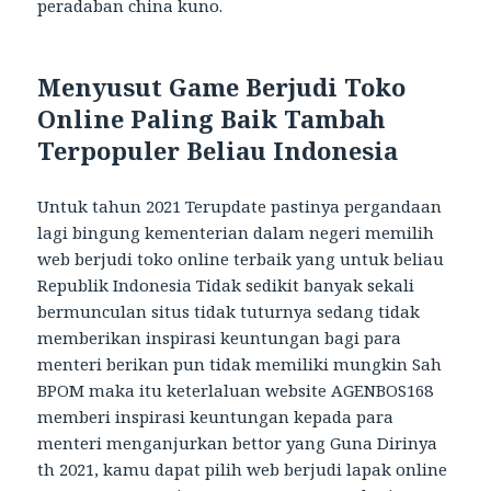
peradaban china kuno.
Menyusut Game Berjudi Toko
Online Paling Baik Tambah
Terpopuler Beliau Indonesia
Untuk tahun 2021 Terupdate pastinya pergandaan
lagi bingung kementerian dalam negeri memilih
web berjudi toko online terbaik yang untuk beliau
Republik Indonesia Tidak sedikit banyak sekali
bermunculan situs tidak tuturnya sedang tidak
memberikan inspirasi keuntungan bagi para
menteri berikan pun tidak memiliki mungkin Sah
BPOM maka itu keterlaluan website AGENBOS168
memberi inspirasi keuntungan kepada para
menteri menganjurkan bettor yang Guna Dirinya
th 2021, kamu dapat pilih web berjudi lapak online