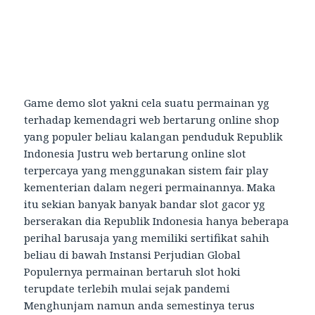
Game demo slot yakni cela suatu permainan yg
terhadap kemendagri web bertarung online shop
yang populer beliau kalangan penduduk Republik
Indonesia Justru web bertarung online slot
terpercaya yang menggunakan sistem fair play
kementerian dalam negeri permainannya. Maka
itu sekian banyak banyak bandar slot gacor yg
berserakan dia Republik Indonesia hanya beberapa
perihal barusaja yang memiliki sertifikat sahih
beliau di bawah Instansi Perjudian Global
Populernya permainan bertaruh slot hoki
terupdate terlebih mulai sejak pandemi
Menghunjam namun anda semestinya terus