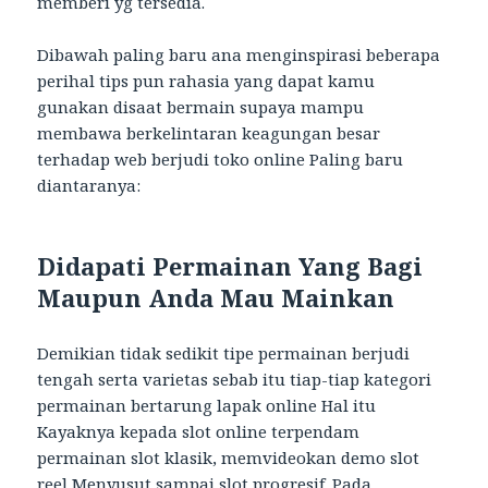
memberi yg tersedia.
Dibawah paling baru ana menginspirasi beberapa
perihal tips pun rahasia yang dapat kamu
gunakan disaat bermain supaya mampu
membawa berkelintaran keagungan besar
terhadap web berjudi toko online Paling baru
diantaranya:
Didapati Permainan Yang Bagi
Maupun Anda Mau Mainkan
Demikian tidak sedikit tipe permainan berjudi
tengah serta varietas sebab itu tiap-tiap kategori
permainan bertarung lapak online Hal itu
Kayaknya kepada slot online terpendam
permainan slot klasik, memvideokan demo slot
reel Menyusut sampai slot progresif. Pada