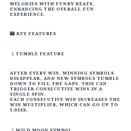
MELODIES WITH FUNKY BEATS,
ENHANCING THE OVERALL FUN
EXPERIENCE.
🎰 KEY FEATURES
TUMBLE FEATURE
AFTER EVERY WIN, WINNING SYMBOLS
DISAPPEAR, AND NEW SYMBOLS TUMBLE
DOWN TO FILL THE GAPS. THIS CAN
TRIGGER CONSECUTIVE WINS IN A
SINGLE SPIN.
EACH CONSECUTIVE WIN INCREASES THE
WIN MULTIPLIER, WHICH CAN GO UP TO
1,024X.
WILD MOON SYMBOL