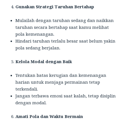
Gunakan Strategi Taruhan Bertahap
Mulailah dengan taruhan sedang dan naikkan
taruhan secara bertahap saat kamu melihat
pola kemenangan.
Hindari taruhan terlalu besar saat belum yakin
pola sedang berjalan.
Kelola Modal dengan Baik
Tentukan batas kerugian dan kemenangan
harian untuk menjaga permainan tetap
terkendali.
Jangan terbawa emosi saat kalah, tetap disiplin
dengan modal.
Amati Pola dan Waktu Bermain