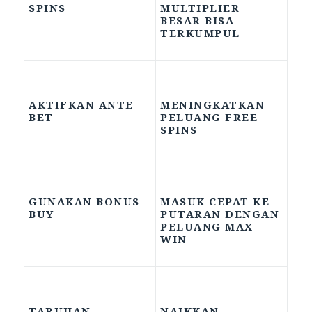
SPINS
MULTIPLIER
BESAR BISA
TERKUMPUL
AKTIFKAN ANTE
MENINGKATKAN
BET
PELUANG FREE
SPINS
GUNAKAN BONUS
MASUK CEPAT KE
BUY
PUTARAN DENGAN
PELUANG MAX
WIN
TARUHAN
NAIKKAN