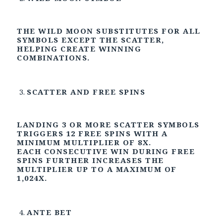
THE WILD MOON SUBSTITUTES FOR ALL
SYMBOLS EXCEPT THE SCATTER,
HELPING CREATE WINNING
COMBINATIONS.
SCATTER AND FREE SPINS
LANDING 3 OR MORE SCATTER SYMBOLS
TRIGGERS 12 FREE SPINS WITH A
MINIMUM MULTIPLIER OF 8X.
EACH CONSECUTIVE WIN DURING FREE
SPINS FURTHER INCREASES THE
MULTIPLIER UP TO A MAXIMUM OF
1,024X.
ANTE BET