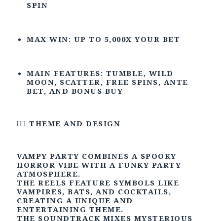
SPIN
MAX WIN
: UP TO 5,000X YOUR BET
MAIN FEATURES
: TUMBLE, WILD
MOON, SCATTER, FREE SPINS, ANTE
BET, AND BONUS BUY
🧛‍♂️ THEME AND DESIGN
VAMPY PARTY COMBINES A SPOOKY
HORROR VIBE WITH A FUNKY PARTY
ATMOSPHERE.
THE REELS FEATURE SYMBOLS LIKE
VAMPIRES, BATS, AND COCKTAILS,
CREATING A UNIQUE AND
ENTERTAINING THEME.
THE SOUNDTRACK MIXES MYSTERIOUS