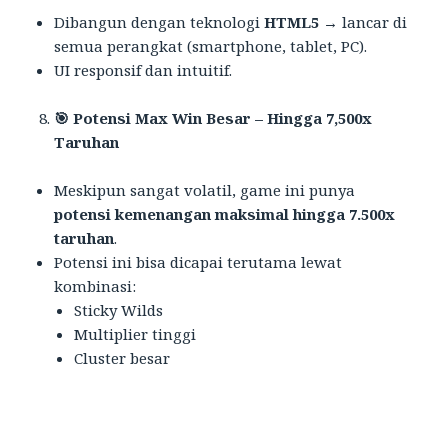
Dibangun dengan teknologi
HTML5
→ lancar di
semua perangkat (smartphone, tablet, PC).
UI responsif dan intuitif.
🎯 Potensi Max Win Besar – Hingga 7,500x
Taruhan
Meskipun sangat volatil, game ini punya
potensi kemenangan maksimal hingga 7.500x
taruhan
.
Potensi ini bisa dicapai terutama lewat
kombinasi:
Sticky Wilds
Multiplier tinggi
Cluster besar