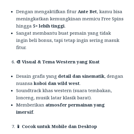
Dengan mengaktifkan fitur
Ante Bet
, kamu bisa
meningkatkan kemungkinan memicu Free Spins
hingga
5× lebih tinggi
.
Sangat membantu buat pemain yang tidak
ingin beli bonus, tapi tetap ingin sering masuk
fitur.
🎨 Visual & Tema Western yang Kuat
Desain grafis yang
detail dan sinematik
, dengan
nuansa
koboi dan wild west
.
Soundtrack khas western (suara tembakan,
lonceng, musik latar klasik barat).
Memberikan
atmosfer permainan yang
imersif
.
📱 Cocok untuk Mobile dan Desktop