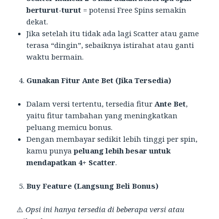
berturut-turut
= potensi Free Spins semakin
dekat.
Jika setelah itu tidak ada lagi Scatter atau game
terasa “dingin”, sebaiknya istirahat atau ganti
waktu bermain.
Gunakan Fitur Ante Bet (Jika Tersedia)
Dalam versi tertentu, tersedia fitur
Ante Bet
,
yaitu fitur tambahan yang meningkatkan
peluang memicu bonus.
Dengan membayar sedikit lebih tinggi per spin,
kamu punya
peluang lebih besar untuk
mendapatkan 4+ Scatter
.
Buy Feature (Langsung Beli Bonus)
⚠️
Opsi ini hanya tersedia di beberapa versi atau