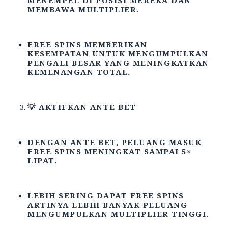
MEMBAWA MULTIPLIER.
FREE SPINS MEMBERIKAN
KESEMPATAN UNTUK MENGUMPULKAN
PENGALI BESAR YANG MENINGKATKAN
KEMENANGAN TOTAL.
💡 AKTIFKAN ANTE BET
DENGAN ANTE BET, PELUANG MASUK
FREE SPINS MENINGKAT SAMPAI 5×
LIPAT.
LEBIH SERING DAPAT FREE SPINS
ARTINYA LEBIH BANYAK PELUANG
MENGUMPULKAN MULTIPLIER TINGGI.