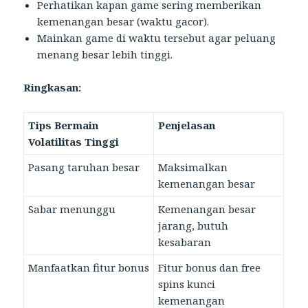
Perhatikan kapan game sering memberikan
kemenangan besar (waktu gacor).
Mainkan game di waktu tersebut agar peluang
menang besar lebih tinggi.
Ringkasan:
Tips Bermain
Penjelasan
Volatilitas Tinggi
Pasang taruhan besar
Maksimalkan
kemenangan besar
Sabar menunggu
Kemenangan besar
jarang, butuh
kesabaran
Manfaatkan fitur bonus
Fitur bonus dan free
spins kunci
kemenangan