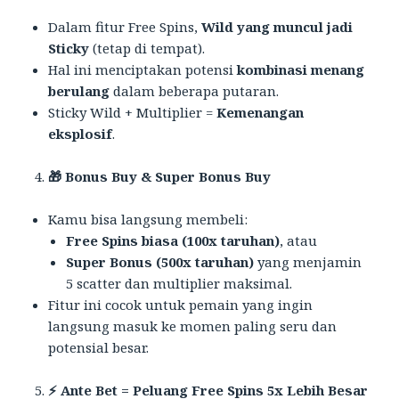
Dalam fitur Free Spins,
Wild yang muncul jadi
Sticky
(tetap di tempat).
Hal ini menciptakan potensi
kombinasi menang
berulang
dalam beberapa putaran.
Sticky Wild + Multiplier =
Kemenangan
eksplosif
.
🎁 Bonus Buy & Super Bonus Buy
Kamu bisa langsung membeli:
Free Spins biasa (100x taruhan)
, atau
Super Bonus (500x taruhan)
yang menjamin
5 scatter dan multiplier maksimal.
Fitur ini cocok untuk pemain yang ingin
langsung masuk ke momen paling seru dan
potensial besar.
⚡ Ante Bet = Peluang Free Spins 5x Lebih Besar