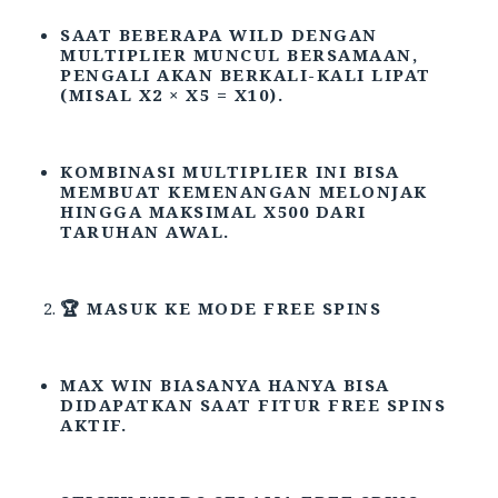
SAAT BEBERAPA WILD DENGAN
MULTIPLIER MUNCUL BERSAMAAN,
PENGALI AKAN
BERKALI-KALI LIPAT
(MISAL X2 × X5 = X10)
.
KOMBINASI MULTIPLIER INI BISA
MEMBUAT KEMENANGAN MELONJAK
HINGGA MAKSIMAL X500 DARI
TARUHAN AWAL.
🏆 MASUK KE MODE FREE SPINS
MAX WIN BIASANYA HANYA BISA
DIDAPATKAN SAAT
FITUR FREE SPINS
AKTIF.