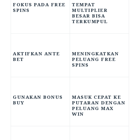
FOKUS PADA FREE
TEMPAT
SPINS
MULTIPLIER
BESAR BISA
TERKUMPUL
AKTIFKAN ANTE
MENINGKATKAN
BET
PELUANG FREE
SPINS
GUNAKAN BONUS
MASUK CEPAT KE
BUY
PUTARAN DENGAN
PELUANG MAX
WIN