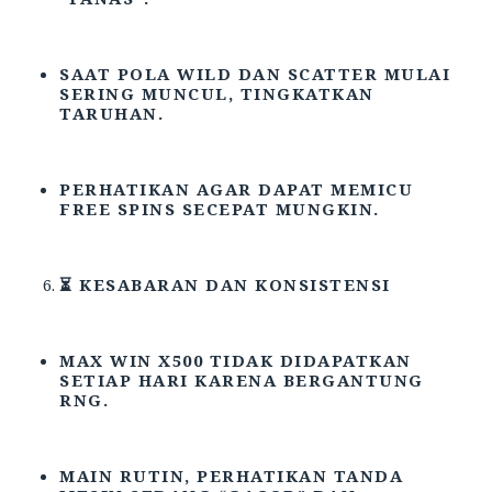
SAAT POLA WILD DAN SCATTER MULAI
SERING MUNCUL, TINGKATKAN
TARUHAN.
PERHATIKAN AGAR DAPAT MEMICU
FREE SPINS SECEPAT MUNGKIN.
⏳ KESABARAN DAN KONSISTENSI
MAX WIN X500 TIDAK DIDAPATKAN
SETIAP HARI KARENA BERGANTUNG
RNG.
MAIN RUTIN, PERHATIKAN TANDA