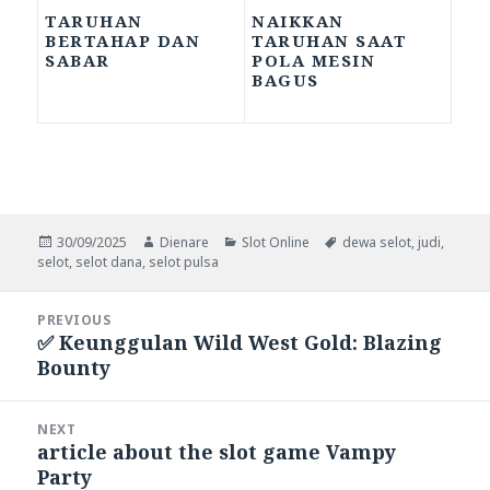
TARUHAN
NAIKKAN
BERTAHAP DAN
TARUHAN SAAT
SABAR
POLA MESIN
BAGUS
Posted
Author
Categories
Tags
30/09/2025
Dienare
Slot Online
dewa selot
,
judi
,
on
selot
,
selot dana
,
selot pulsa
Post
PREVIOUS
navigation
✅ Keunggulan Wild West Gold: Blazing
Previous
Bounty
post:
NEXT
article about the slot game Vampy
Next
Party
post: