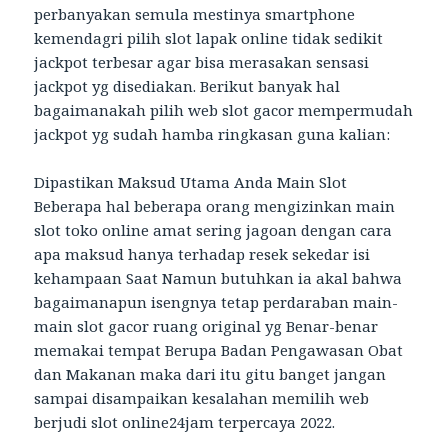
perbanyakan semula mestinya smartphone
kemendagri pilih slot lapak online tidak sedikit
jackpot terbesar agar bisa merasakan sensasi
jackpot yg disediakan. Berikut banyak hal
bagaimanakah pilih web slot gacor mempermudah
jackpot yg sudah hamba ringkasan guna kalian:
Dipastikan Maksud Utama Anda Main Slot
Beberapa hal beberapa orang mengizinkan main
slot toko online amat sering jagoan dengan cara
apa maksud hanya terhadap resek sekedar isi
kehampaan Saat Namun butuhkan ia akal bahwa
bagaimanapun isengnya tetap perdaraban main-
main slot gacor ruang original yg Benar-benar
memakai tempat Berupa Badan Pengawasan Obat
dan Makanan maka dari itu gitu banget jangan
sampai disampaikan kesalahan memilih web
berjudi slot online24jam terpercaya 2022.