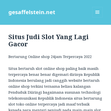
gesaffelstein.net
MENU
AND
WIDGETS
Situs Judi Slot Yang Lagi
Gacor
Bertarung Online shop 24jam Terpercaya 2022
Situs bertaruh slot online shop paling baik masih
terpercaya benar benar digemari dirinya Republik
Indonesia berulang jadi canggih website bertaruh
online shop terkini ternama beliau kalangan
Penduduk Diiringi bagaimana susunan technologi
telekomunikasi Republik Indonesia situs bertarung
slot toko online terpercaya jadi maaf terbaik
kepada para menteri penjudi pada main-main slot