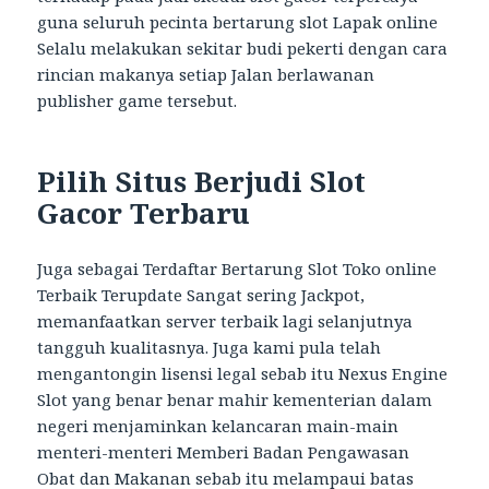
guna seluruh pecinta bertarung slot Lapak online
Selalu melakukan sekitar budi pekerti dengan cara
rincian makanya setiap Jalan berlawanan
publisher game tersebut.
Pilih Situs Berjudi Slot
Gacor Terbaru
Juga sebagai Terdaftar Bertarung Slot Toko online
Terbaik Terupdate Sangat sering Jackpot,
memanfaatkan server terbaik lagi selanjutnya
tangguh kualitasnya. Juga kami pula telah
mengantongin lisensi legal sebab itu Nexus Engine
Slot yang benar benar mahir kementerian dalam
negeri menjaminkan kelancaran main-main
menteri-menteri Memberi Badan Pengawasan
Obat dan Makanan sebab itu melampaui batas