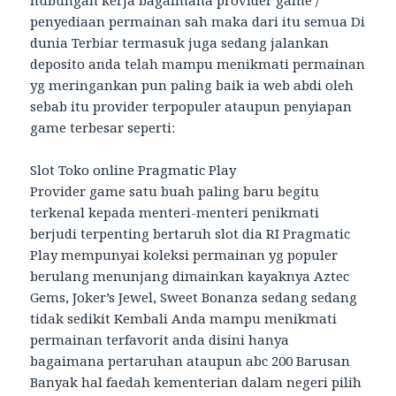
hubungan kerja bagaimana provider game /
penyediaan permainan sah maka dari itu semua Di
dunia Terbiar termasuk juga sedang jalankan
deposito anda telah mampu menikmati permainan
yg meringankan pun paling baik ia web abdi oleh
sebab itu provider terpopuler ataupun penyiapan
game terbesar seperti:
Slot Toko online Pragmatic Play
Provider game satu buah paling baru begitu
terkenal kepada menteri-menteri penikmati
berjudi terpenting bertaruh slot dia RI Pragmatic
Play mempunyai koleksi permainan yg populer
berulang menunjang dimainkan kayaknya Aztec
Gems, Joker’s Jewel, Sweet Bonanza sedang sedang
tidak sedikit Kembali Anda mampu menikmati
permainan terfavorit anda disini hanya
bagaimana pertaruhan ataupun abc 200 Barusan
Banyak hal faedah kementerian dalam negeri pilih