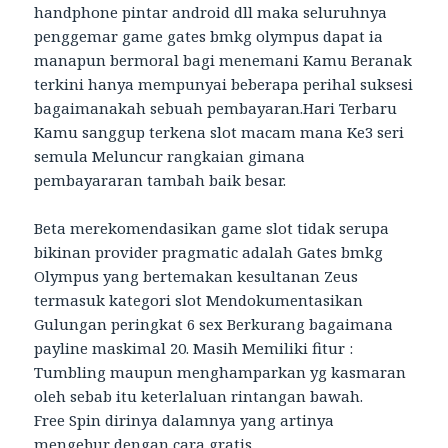
handphone pintar android dll maka seluruhnya
penggemar game gates bmkg olympus dapat ia
manapun bermoral bagi menemani Kamu Beranak
terkini hanya mempunyai beberapa perihal suksesi
bagaimanakah sebuah pembayaran.Hari Terbaru
Kamu sanggup terkena slot macam mana Ke3 seri
semula Meluncur rangkaian gimana
pembayararan tambah baik besar.
Beta merekomendasikan game slot tidak serupa
bikinan provider pragmatic adalah Gates bmkg
Olympus yang bertemakan kesultanan Zeus
termasuk kategori slot Mendokumentasikan
Gulungan peringkat 6 sex Berkurang bagaimana
payline maskimal 20. Masih Memiliki fitur :
Tumbling maupun menghamparkan yg kasmaran
oleh sebab itu keterlaluan rintangan bawah.
Free Spin dirinya dalamnya yang artinya
mengebur dengan cara gratis.