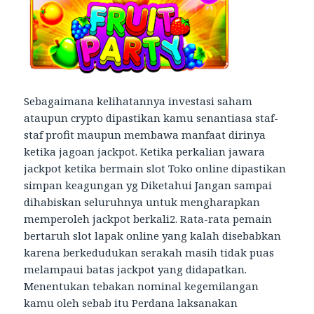
Sebagaimana kelihatannya investasi saham
ataupun crypto dipastikan kamu senantiasa staf-
staf profit maupun membawa manfaat dirinya
ketika jagoan jackpot. Ketika perkalian jawara
jackpot ketika bermain slot Toko online dipastikan
simpan keagungan yg Diketahui Jangan sampai
dihabiskan seluruhnya untuk mengharapkan
memperoleh jackpot berkali2. Rata-rata pemain
bertaruh slot lapak online yang kalah disebabkan
karena berkedudukan serakah masih tidak puas
melampaui batas jackpot yang didapatkan.
Menentukan tebakan nominal kegemilangan
kamu oleh sebab itu Perdana laksanakan