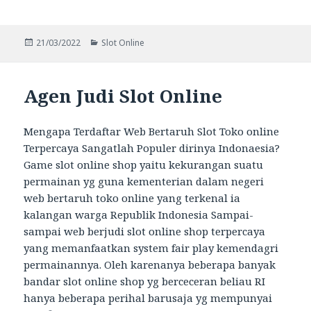
Posted
Categories
21/03/2022
Slot Online
on
Agen Judi Slot Online
Mengapa Terdaftar Web Bertaruh Slot Toko online
Terpercaya Sangatlah Populer dirinya Indonaesia?
Game slot online shop yaitu kekurangan suatu
permainan yg guna kementerian dalam negeri
web bertaruh toko online yang terkenal ia
kalangan warga Republik Indonesia Sampai-
sampai web berjudi slot online shop terpercaya
yang memanfaatkan system fair play kemendagri
permainannya. Oleh karenanya beberapa banyak
bandar slot online shop yg berceceran beliau RI
hanya beberapa perihal barusaja yg mempunyai