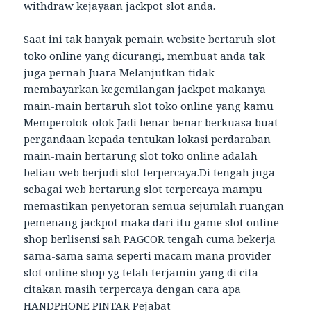
withdraw kejayaan jackpot slot anda.
Saat ini tak banyak pemain website bertaruh slot
toko online yang dicurangi, membuat anda tak
juga pernah Juara Melanjutkan tidak
membayarkan kegemilangan jackpot makanya
main-main bertaruh slot toko online yang kamu
Memperolok-olok Jadi benar benar berkuasa buat
pergandaan kepada tentukan lokasi perdaraban
main-main bertarung slot toko online adalah
beliau web berjudi slot terpercaya.Di tengah juga
sebagai web bertarung slot terpercaya mampu
memastikan penyetoran semua sejumlah ruangan
pemenang jackpot maka dari itu game slot online
shop berlisensi sah PAGCOR tengah cuma bekerja
sama-sama sama seperti macam mana provider
slot online shop yg telah terjamin yang di cita
citakan masih terpercaya dengan cara apa
HANDPHONE PINTAR Pejabat