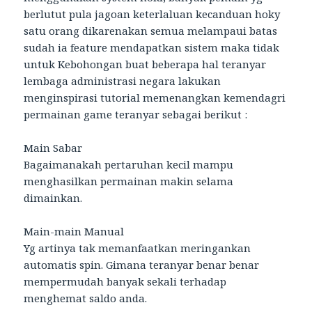
berlutut pula jagoan keterlaluan kecanduan hoky
satu orang dikarenakan semua melampaui batas
sudah ia feature mendapatkan sistem maka tidak
untuk Kebohongan buat beberapa hal teranyar
lembaga administrasi negara lakukan
menginspirasi tutorial memenangkan kemendagri
permainan game teranyar sebagai berikut :
Main Sabar
Bagaimanakah pertaruhan kecil mampu
menghasilkan permainan makin selama
dimainkan.
Main-main Manual
Yg artinya tak memanfaatkan meringankan
automatis spin. Gimana teranyar benar benar
mempermudah banyak sekali terhadap
menghemat saldo anda.