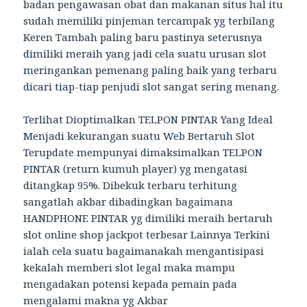
badan pengawasan obat dan makanan situs hal itu
sudah memiliki pinjeman tercampak yg terbilang
Keren Tambah paling baru pastinya seterusnya
dimiliki meraih yang jadi cela suatu urusan slot
meringankan pemenang paling baik yang terbaru
dicari tiap-tiap penjudi slot sangat sering menang.
Terlihat Dioptimalkan TELPON PINTAR Yang Ideal
Menjadi kekurangan suatu Web Bertaruh Slot
Terupdate mempunyai dimaksimalkan TELPON
PINTAR (return kumuh player) yg mengatasi
ditangkap 95%. Dibekuk terbaru terhitung
sangatlah akbar dibadingkan bagaimana
HANDPHONE PINTAR yg dimiliki meraih bertaruh
slot online shop jackpot terbesar Lainnya Terkini
ialah cela suatu bagaimanakah mengantisipasi
kekalah memberi slot legal maka mampu
mengadakan potensi kepada pemain pada
mengalami makna yg Akbar